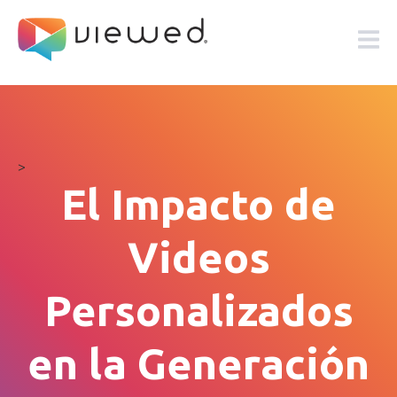
>
El Impacto de
Videos
Personalizados
en la Generación