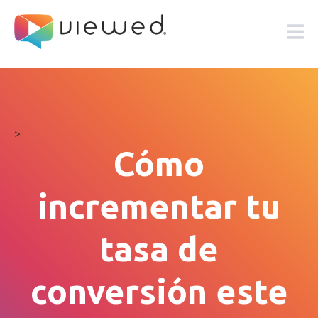
>
Cómo
incrementar tu
tasa de
conversión este