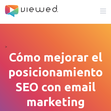
>
Cómo mejorar el
posicionamiento
SEO con email
marketing