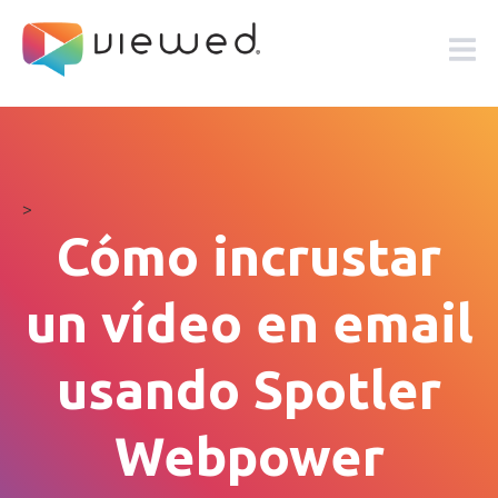
>
Cómo incrustar
un vídeo en email
usando Spotler
Webpower