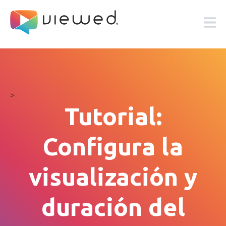
>
Tutorial:
Configura la
visualización y
duración del