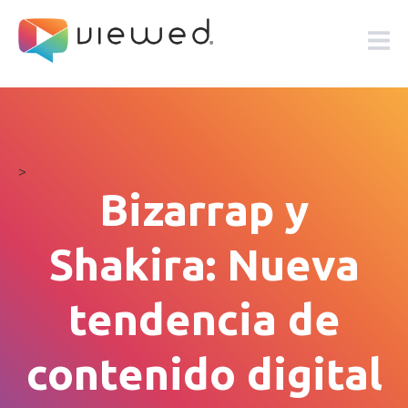
>
Bizarrap y
Shakira: Nueva
tendencia de
contenido digital