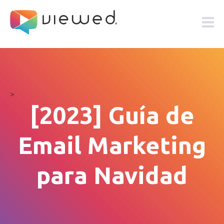
>
[2023] Guía de
Email Marketing
para Navidad