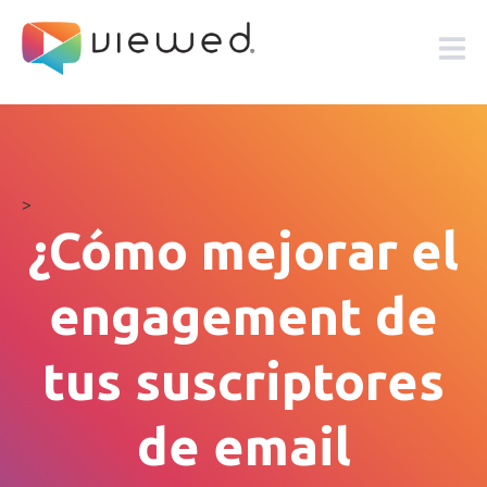
>
¿Cómo mejorar el
engagement de
tus suscriptores
de email