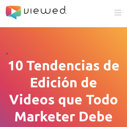
>
10 Tendencias de
Edición de
Videos que Todo
Marketer Debe