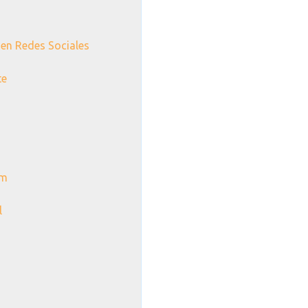
 en Redes Sociales
te
um
l